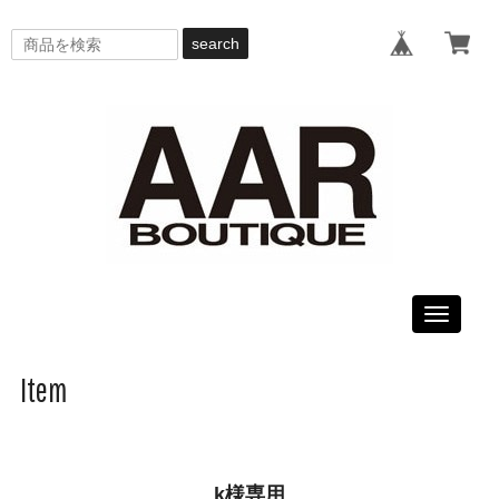
search
Toggle
navigati
Item
k様専用