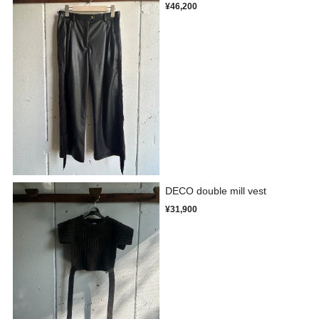
¥46,200
DECO double mill vest
¥31,900