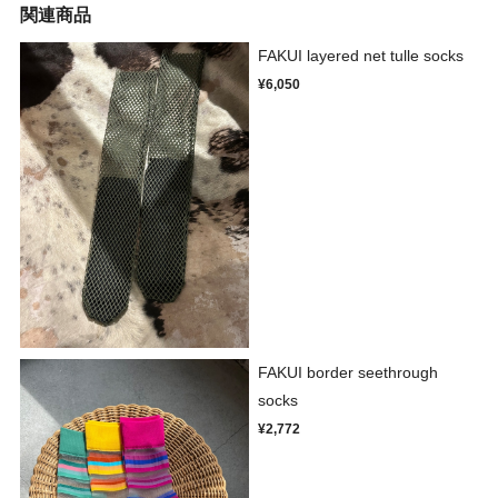
関連商品
FAKUI layered net tulle socks
¥6,050
FAKUI border seethrough
socks
¥2,772