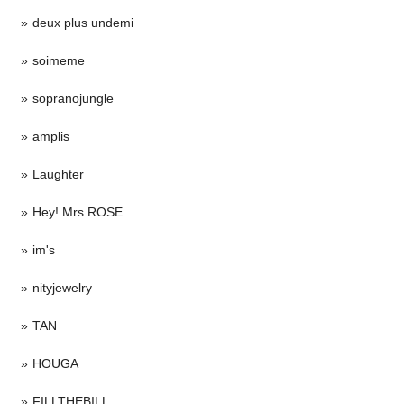
deux plus undemi
soimeme
sopranojungle
amplis
Laughter
Hey! Mrs ROSE
im's
nityjewelry
TAN
HOUGA
FILLTHEBILL