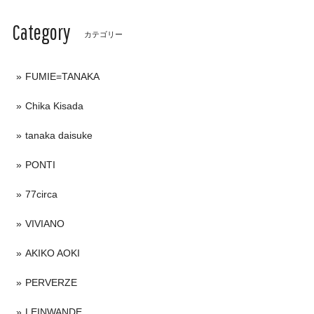
Category
カテゴリー
FUMIE=TANAKA
Chika Kisada
tanaka daisuke
PONTI
77circa
VIVIANO
AKIKO AOKI
PERVERZE
LEINWANDE