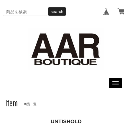
search
Toggle
navigati
Item
商品一覧
UNTISHOLD