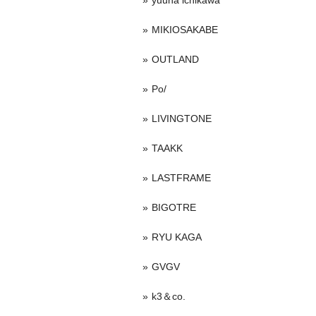
yuuna ichikawa
MIKIOSAKABE
OUTLAND
Po/
LIVINGTONE
TAAKK
LASTFRAME
BIGOTRE
RYU KAGA
GVGV
k3＆co.