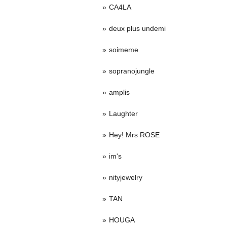
CA4LA
deux plus undemi
soimeme
sopranojungle
amplis
Laughter
Hey! Mrs ROSE
im's
nityjewelry
TAN
HOUGA