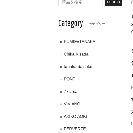
search
Category
カテゴリー
FUMIE=TANAKA
Chika Kisada
tanaka daisuke
PONTI
77circa
VIVIANO
AKIKO AOKI
PERVERZE