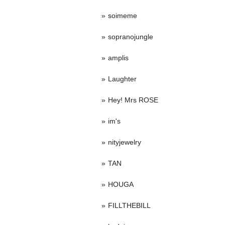
soimeme
sopranojungle
amplis
Laughter
Hey! Mrs ROSE
im's
nityjewelry
TAN
HOUGA
FILLTHEBILL