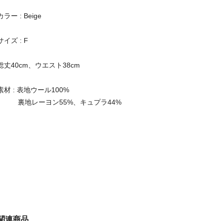
カラー : Beige
サイズ : F
総丈40cm、ウエスト38cm
素材 : 表地ウール100%
裏地レーヨン55%、キュプラ44%
関連商品