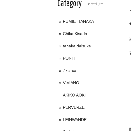
Category
カテゴリー
FUMIE=TANAKA
Chika Kisada
tanaka daisuke
PONTI
77circa
VIVIANO
AKIKO AOKI
PERVERZE
LEINWANDE