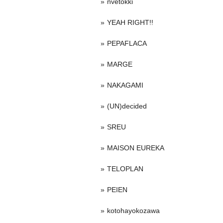
nvetokki
YEAH RIGHT!!
PEPAFLACA
MARGE
NAKAGAMI
(UN)decided
SREU
MAISON EUREKA
TELOPLAN
PEIEN
kotohayokozawa