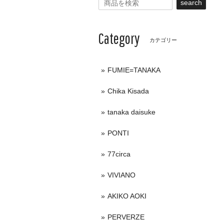
search
Category
カテゴリー
FUMIE=TANAKA
Chika Kisada
tanaka daisuke
PONTI
77circa
VIVIANO
AKIKO AOKI
PERVERZE