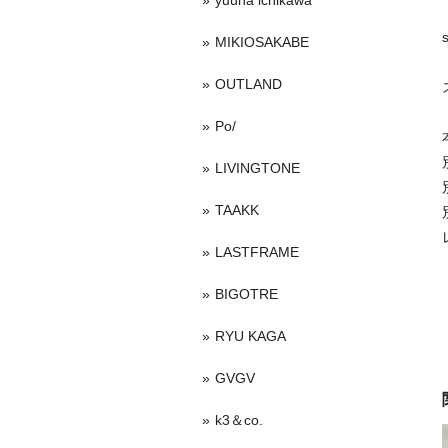
yuuna ichikawa
s
MIKIOSAKABE
OUTLAND
Po/
LIVINGTONE
TAAKK
LASTFRAME
BIGOTRE
RYU KAGA
GVGV
k3＆co.