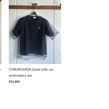
e
CHIKAKISADA 2pset tulle cat
embroidery tee
¥31,900