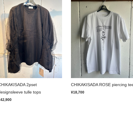
CHIKAKISADA 2pset
CHIKAKISADA ROSE piercing te
designsleeve tulle tops
¥18,700
¥42,900