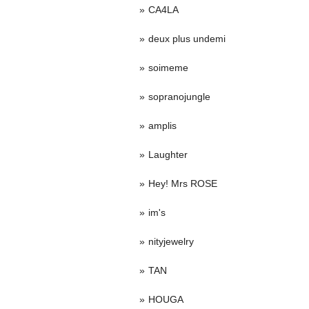
CA4LA
deux plus undemi
soimeme
sopranojungle
amplis
Laughter
Hey! Mrs ROSE
im's
nityjewelry
TAN
HOUGA