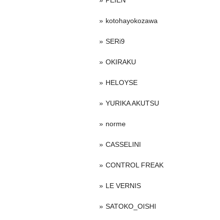
PEIEN
kotohayokozawa
SERi9
OKIRAKU
HELOYSE
YURIKA AKUTSU
norme
CASSELINI
CONTROL FREAK
LE VERNIS
SATOKO_OISHI