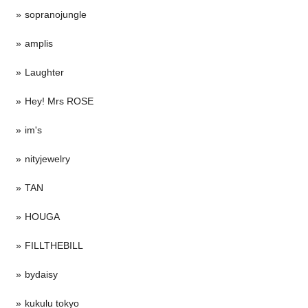
sopranojungle
amplis
Laughter
Hey! Mrs ROSE
im's
nityjewelry
TAN
HOUGA
FILLTHEBILL
bydaisy
kukulu tokyo