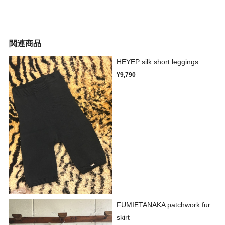
関連商品
HEYEP silk short leggings
¥9,790
FUMIETANAKA patchwork fur
skirt