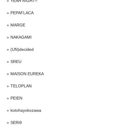
YEAH RIGHT!!
PEPAFLACA
MARGE
NAKAGAMI
(UN)decided
SREU
MAISON EUREKA
TELOPLAN
PEIEN
kotohayokozawa
SERi9