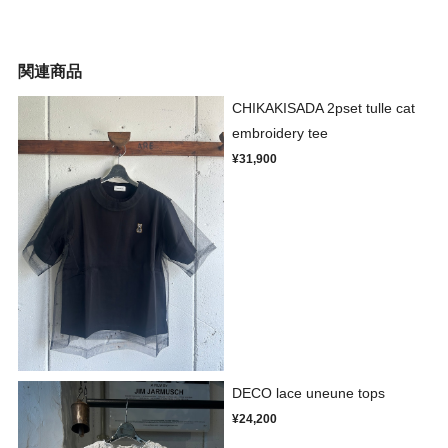
関連商品
CHIKAKISADA 2pset tulle cat
embroidery tee
¥31,900
DECO lace uneune tops
¥24,200