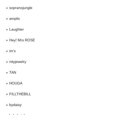
sopranojungle
amplis
Laughter
Hey! Mrs ROSE
im's
nityjewelry
TAN
HOUGA
FILLTHEBILL
bydaisy