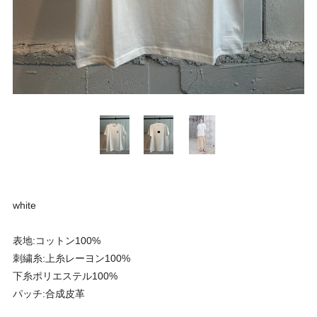
white
表地:コットン100%
刺繍糸:上糸レーヨン100%
下糸ポリエステル100%
パッチ:合成皮革