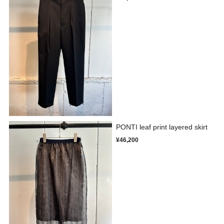
PONTI leaf print layered skirt
¥46,200