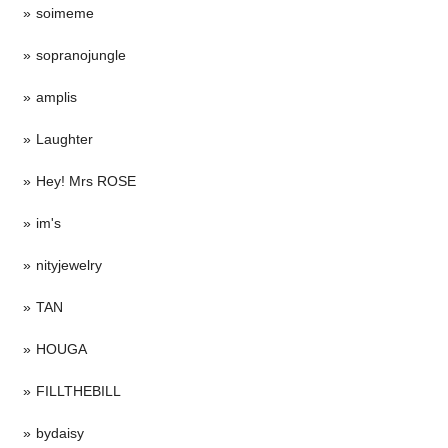
soimeme
sopranojungle
amplis
Laughter
Hey! Mrs ROSE
im's
nityjewelry
TAN
HOUGA
FILLTHEBILL
bydaisy