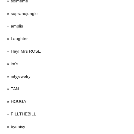
soimeme
sopranojungle
amplis
Laughter
Hey! Mrs ROSE
im's
nityjewelry
TAN
HOUGA
FILLTHEBILL
bydaisy