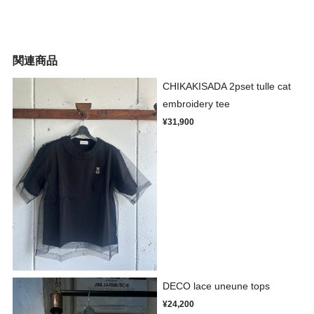
関連商品
CHIKAKISADA 2pset tulle cat
embroidery tee
¥31,900
DECO lace uneune tops
¥24,200