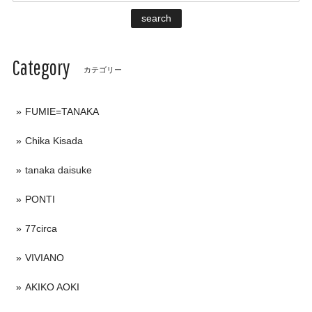
search
Category
カテゴリー
FUMIE=TANAKA
Chika Kisada
tanaka daisuke
PONTI
77circa
VIVIANO
AKIKO AOKI