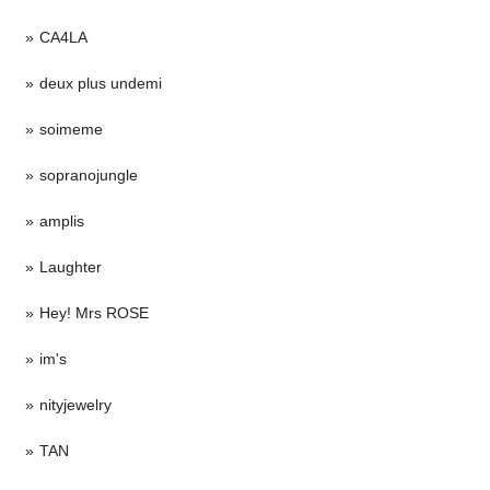
CA4LA
deux plus undemi
soimeme
sopranojungle
amplis
Laughter
Hey! Mrs ROSE
im's
nityjewelry
TAN