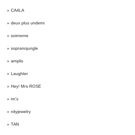
CA4LA
deux plus undemi
soimeme
sopranojungle
amplis
Laughter
Hey! Mrs ROSE
im's
nityjewelry
TAN