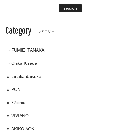
search
Category
カテゴリー
FUMIE=TANAKA
Chika Kisada
tanaka daisuke
PONTI
77circa
VIVIANO
AKIKO AOKI