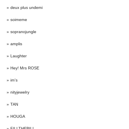
deux plus undemi
soimeme
sopranojungle
amplis
Laughter
Hey! Mrs ROSE
im's
nityjewelry
TAN
HOUGA
FILLTHEBILL