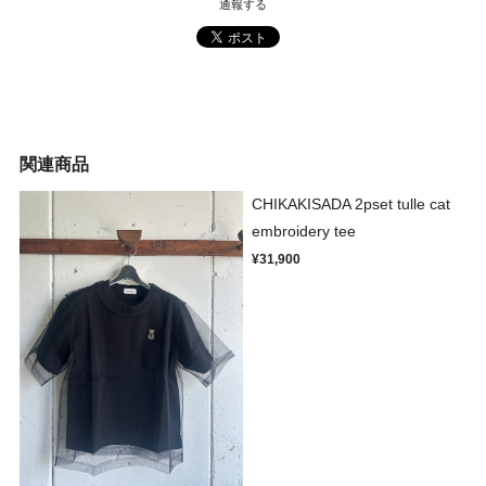
通報する
関連商品
CHIKAKISADA 2pset tulle cat
embroidery tee
¥31,900