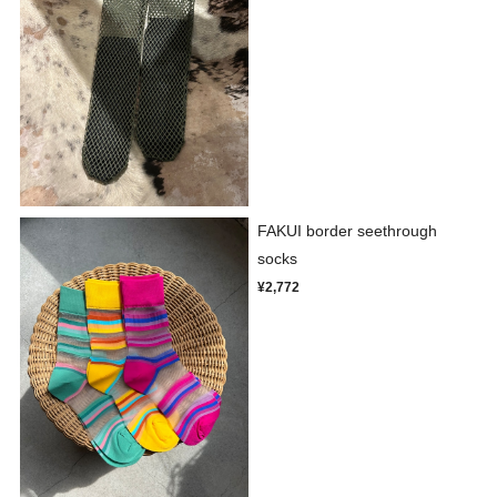
FAKUI border seethrough
socks
¥2,772