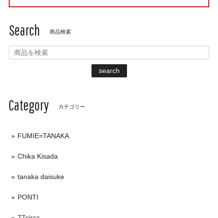
Search
商品検索
search
Category
カテゴリー
FUMIE=TANAKA
Chika Kisada
tanaka daisuke
PONTI
77circa