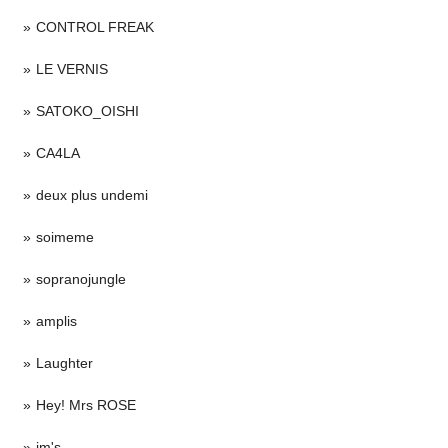
CONTROL FREAK
LE VERNIS
SATOKO_OISHI
CA4LA
deux plus undemi
soimeme
sopranojungle
amplis
Laughter
Hey! Mrs ROSE
im's