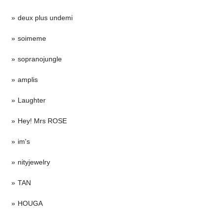
deux plus undemi
soimeme
sopranojungle
amplis
Laughter
Hey! Mrs ROSE
im's
nityjewelry
TAN
HOUGA