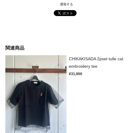
通報する
関連商品
CHIKAKISADA 2pset tulle cat
embroidery tee
¥31,900