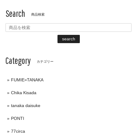
Search
商品検索
search
Category
カテゴリー
FUMIE=TANAKA
Chika Kisada
tanaka daisuke
PONTI
77circa