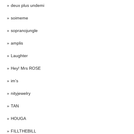
deux plus undemi
soimeme
sopranojungle
amplis
Laughter
Hey! Mrs ROSE
im's
nityjewelry
TAN
HOUGA
FILLTHEBILL