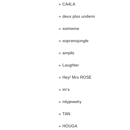
CA4LA
deux plus undemi
soimeme
sopranojungle
amplis
Laughter
Hey! Mrs ROSE
im's
nityjewelry
TAN
HOUGA