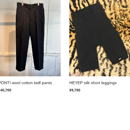
PONTI wool cotton twill pants
HEYEP silk short leggings
¥40,700
¥9,790