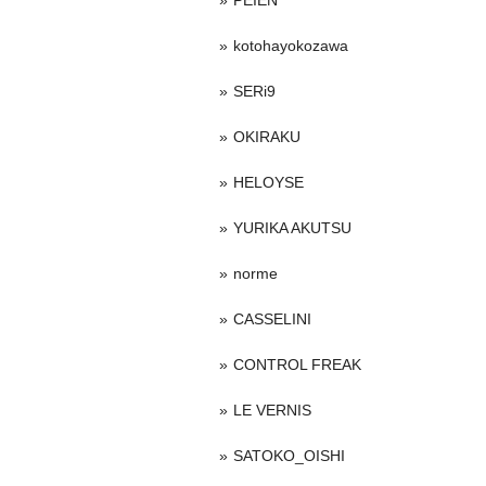
PEIEN
kotohayokozawa
SERi9
OKIRAKU
HELOYSE
YURIKA AKUTSU
norme
CASSELINI
CONTROL FREAK
LE VERNIS
SATOKO_OISHI