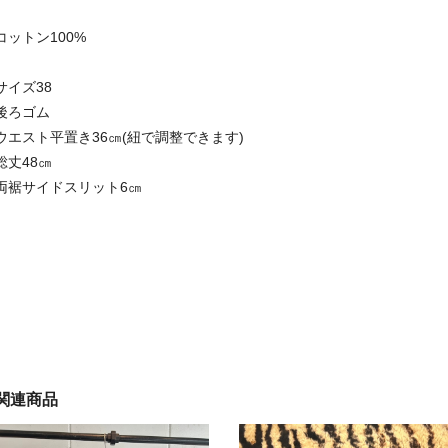
コットン100%
サイズ38
後ろゴム
ウエスト平置き36㎝(紐で調整できます)
総丈48㎝
両裾サイドスリット6㎝
関連商品