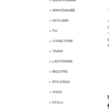
yuuna ichikawa
MIKIOSAKABE
OUTLAND
Po/
LIVINGTONE
TAAKK
LASTFRAME
BIGOTRE
RYU KAGA
GVGV
k3＆co.