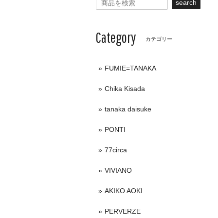
search
Category
カテゴリー
FUMIE=TANAKA
Chika Kisada
tanaka daisuke
PONTI
77circa
VIVIANO
AKIKO AOKI
PERVERZE