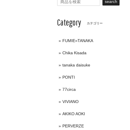
search
Category
カテゴリー
FUMIE=TANAKA
Chika Kisada
tanaka daisuke
PONTI
77circa
VIVIANO
AKIKO AOKI
PERVERZE