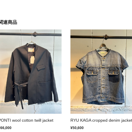
関連商品
PONTI wool cotton twill jacket
RYU KAGA cropped denim jacke
¥66,000
¥50,600