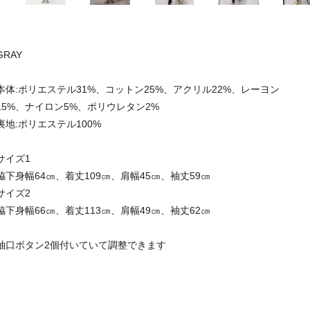
GRAY
本体:ポリエステル31%、コットン25%、アクリル22%、レーヨン
15%、ナイロン5%、ポリウレタン2%
裏地:ポリエステル100%
サイズ1
脇下身幅64㎝、着丈109㎝、肩幅45㎝、袖丈59㎝
サイズ2
脇下身幅66㎝、着丈113㎝、肩幅49㎝、袖丈62㎝
袖口ボタン2個付いていて調整できます