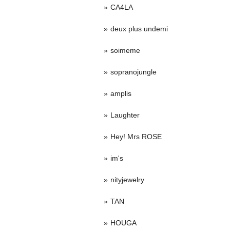
CA4LA
deux plus undemi
soimeme
sopranojungle
amplis
Laughter
Hey! Mrs ROSE
im's
nityjewelry
TAN
HOUGA