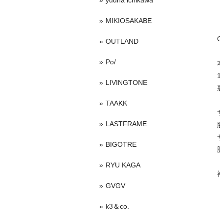
yuuna ichikawa
MIKIOSAKABE
OUTLAND
Po/
LIVINGTONE
TAAKK
LASTFRAME
BIGOTRE
RYU KAGA
GVGV
k3＆co.