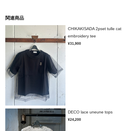
関連商品
CHIKAKISADA 2pset tulle cat
embroidery tee
¥31,900
DECO lace uneune tops
¥24,200