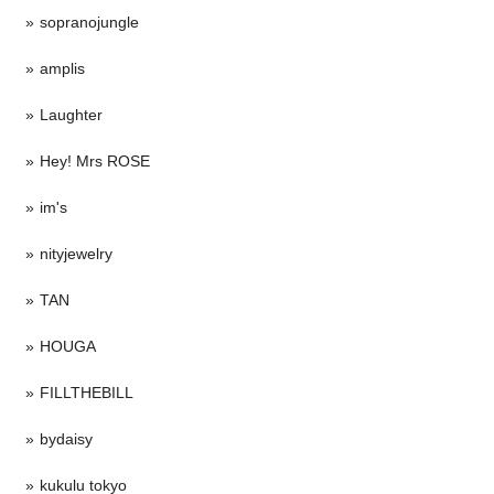
sopranojungle
amplis
Laughter
Hey! Mrs ROSE
im's
nityjewelry
TAN
HOUGA
FILLTHEBILL
bydaisy
kukulu tokyo