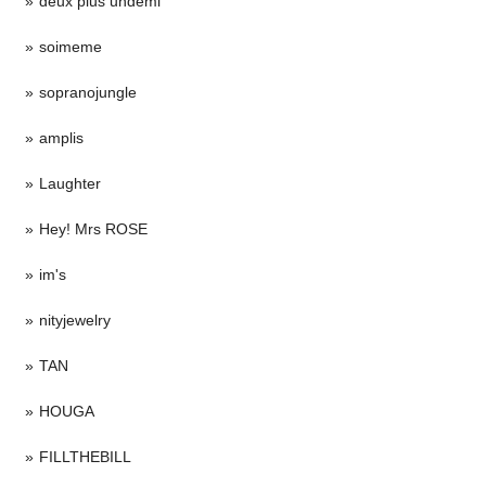
deux plus undemi
soimeme
sopranojungle
amplis
Laughter
Hey! Mrs ROSE
im's
nityjewelry
TAN
HOUGA
FILLTHEBILL