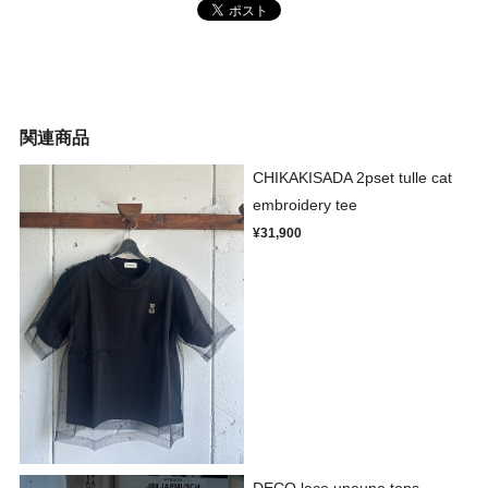
関連商品
CHIKAKISADA 2pset tulle cat
embroidery tee
¥31,900
DECO lace uneune tops