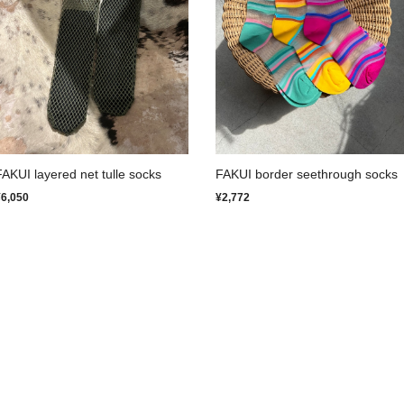
FAKUI layered net tulle socks
FAKUI border seethrough socks
¥6,050
¥2,772