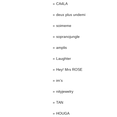
CA4LA
deux plus undemi
soimeme
sopranojungle
amplis
Laughter
Hey! Mrs ROSE
im's
nityjewelry
TAN
HOUGA