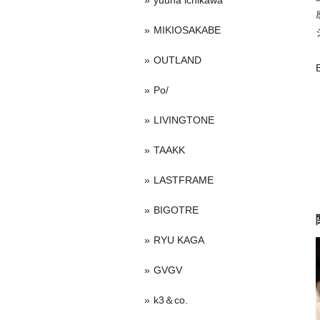
yuuna ichikawa
MIKIOSAKABE
OUTLAND
Po/
LIVINGTONE
TAAKK
LASTFRAME
BIGOTRE
RYU KAGA
GVGV
k3＆co.