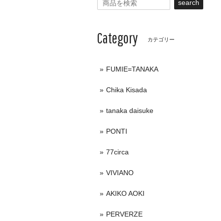
search
Category
カテゴリー
FUMIE=TANAKA
Chika Kisada
tanaka daisuke
PONTI
77circa
VIVIANO
AKIKO AOKI
PERVERZE