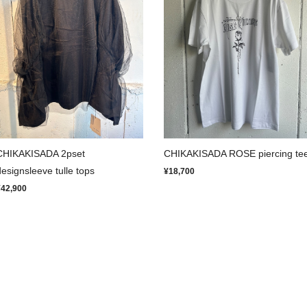
CHIKAKISADA 2pset
CHIKAKISADA ROSE piercing te
designsleeve tulle tops
¥18,700
¥42,900