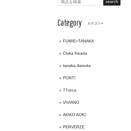
search
Category
カテゴリー
FUMIE=TANAKA
Chika Kisada
tanaka daisuke
PONTI
77circa
VIVIANO
AKIKO AOKI
PERVERZE