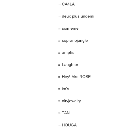
CA4LA
deux plus undemi
soimeme
sopranojungle
amplis
Laughter
Hey! Mrs ROSE
im's
nityjewelry
TAN
HOUGA