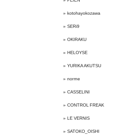
PEIEN
kotohayokozawa
SERi9
OKIRAKU
HELOYSE
YURIKA AKUTSU
norme
CASSELINI
CONTROL FREAK
LE VERNIS
SATOKO_OISHI