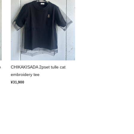
e
CHIKAKISADA 2pset tulle cat
embroidery tee
¥31,900