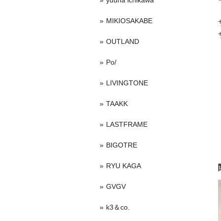
yuuna ichikawa
MIKIOSAKABE
OUTLAND
Po/
LIVINGTONE
TAAKK
LASTFRAME
BIGOTRE
RYU KAGA
GVGV
k3＆co.