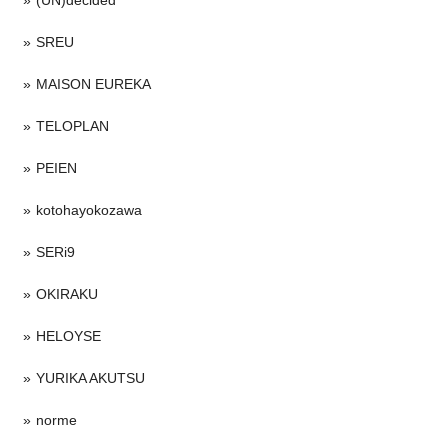
(UN)decided
SREU
MAISON EUREKA
TELOPLAN
PEIEN
kotohayokozawa
SERi9
OKIRAKU
HELOYSE
YURIKA AKUTSU
norme