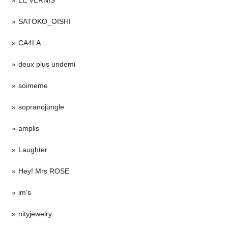
SATOKO_OISHI
CA4LA
deux plus undemi
soimeme
sopranojungle
amplis
Laughter
Hey! Mrs ROSE
im's
nityjewelry