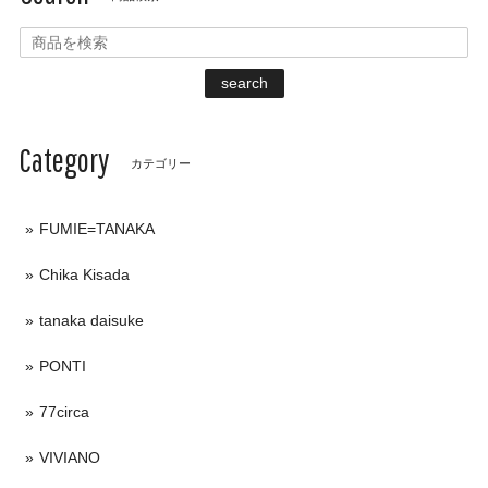
search
Category
カテゴリー
FUMIE=TANAKA
Chika Kisada
tanaka daisuke
PONTI
77circa
VIVIANO