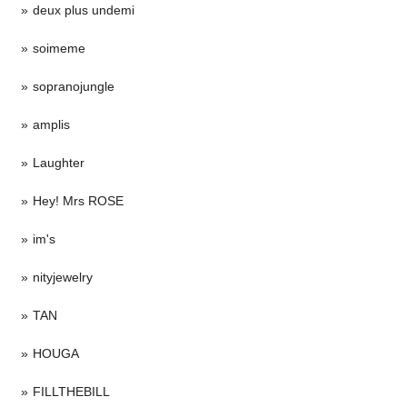
deux plus undemi
soimeme
sopranojungle
amplis
Laughter
Hey! Mrs ROSE
im's
nityjewelry
TAN
HOUGA
FILLTHEBILL