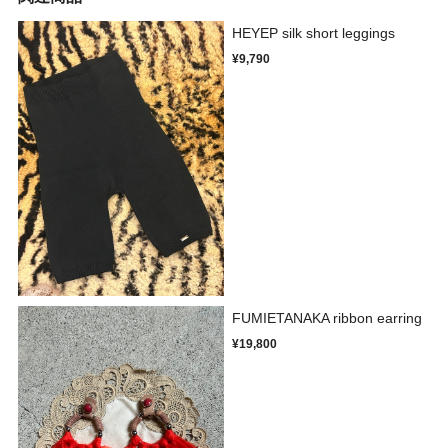
HEYEP silk short leggings
¥9,790
FUMIETANAKA ribbon earring
¥19,800