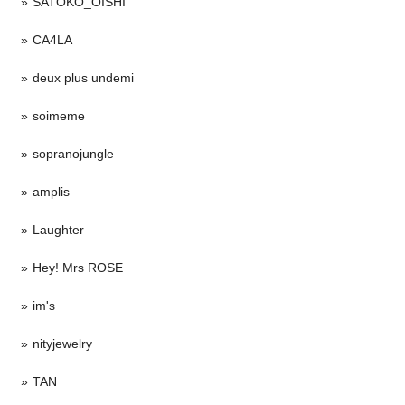
SATOKO_OISHI
CA4LA
deux plus undemi
soimeme
sopranojungle
amplis
Laughter
Hey! Mrs ROSE
im's
nityjewelry
TAN