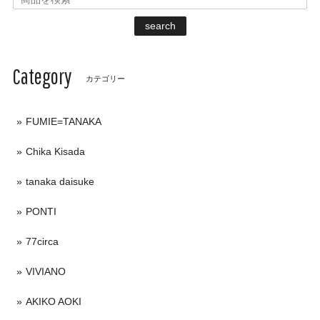
search
Category
カテゴリー
FUMIE=TANAKA
Chika Kisada
tanaka daisuke
PONTI
77circa
VIVIANO
AKIKO AOKI