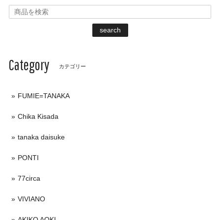
search
Category
カテゴリー
FUMIE=TANAKA
Chika Kisada
tanaka daisuke
PONTI
77circa
VIVIANO
AKIKO AOKI