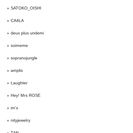
SATOKO_OISHI
CA4LA
deux plus undemi
soimeme
sopranojungle
amplis
Laughter
Hey! Mrs ROSE
im's
nityjewelry
TAN