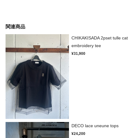
関連商品
CHIKAKISADA 2pset tulle cat
embroidery tee
¥31,900
DECO lace uneune tops
¥24,200