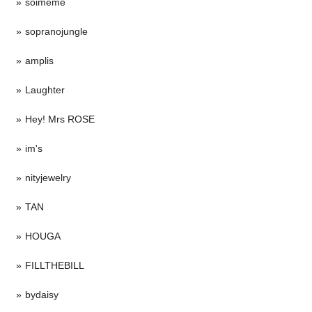
soimeme
sopranojungle
amplis
Laughter
Hey! Mrs ROSE
im's
nityjewelry
TAN
HOUGA
FILLTHEBILL
bydaisy