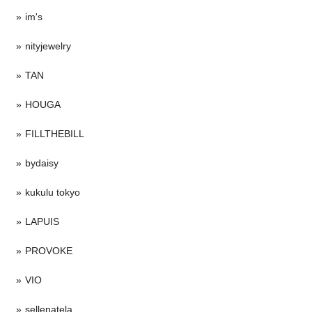
im's
nityjewelry
TAN
HOUGA
FILLTHEBILL
bydaisy
kukulu tokyo
LAPUIS
PROVOKE
VIO
sellenatela