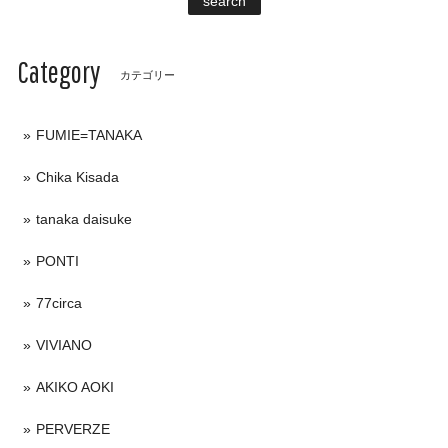
search
Category
カテゴリー
FUMIE=TANAKA
Chika Kisada
tanaka daisuke
PONTI
77circa
VIVIANO
AKIKO AOKI
PERVERZE