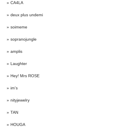
CA4LA
deux plus undemi
soimeme
sopranojungle
amplis
Laughter
Hey! Mrs ROSE
im's
nityjewelry
TAN
HOUGA