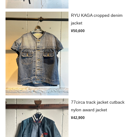
RYU KAGA cropped denim
jacket
¥50,600
77circa track jacket cutback
nylon award jacket
¥42,900