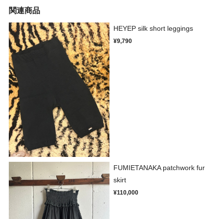
関連商品
HEYEP silk short leggings
¥9,790
FUMIETANAKA patchwork fur
skirt
¥110,000