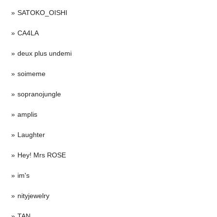
SATOKO_OISHI
CA4LA
deux plus undemi
soimeme
sopranojungle
amplis
Laughter
Hey! Mrs ROSE
im's
nityjewelry
TAN