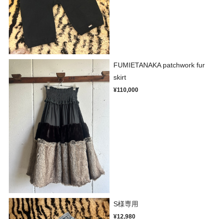
FUMIETANAKA patchwork fur
skirt
¥110,000
S様専用
¥12,980