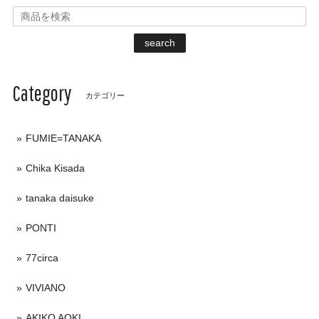
search
Category
カテゴリー
FUMIE=TANAKA
Chika Kisada
tanaka daisuke
PONTI
77circa
VIVIANO
AKIKO AOKI