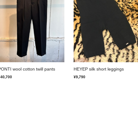
PONTI wool cotton twill pants
HEYEP silk short leggings
¥40,700
¥9,790