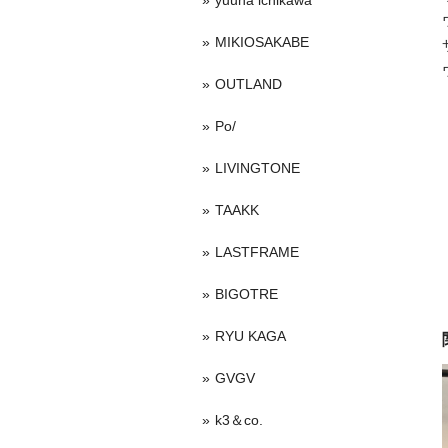
yuuna ichikawa
MIKIOSAKABE
OUTLAND
Po/
LIVINGTONE
TAAKK
LASTFRAME
BIGOTRE
RYU KAGA
GVGV
k3＆co.