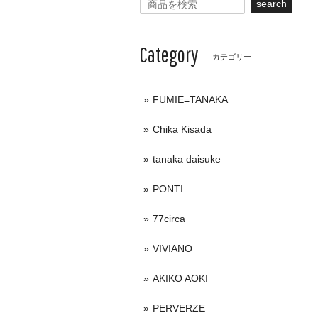
search
Category
カテゴリー
FUMIE=TANAKA
Chika Kisada
tanaka daisuke
PONTI
77circa
VIVIANO
AKIKO AOKI
PERVERZE