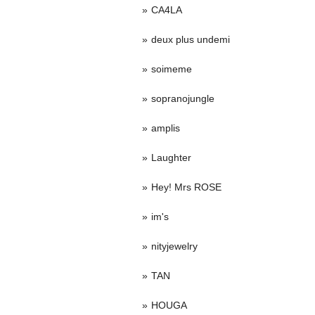
CA4LA
deux plus undemi
soimeme
sopranojungle
amplis
Laughter
Hey! Mrs ROSE
im's
nityjewelry
TAN
HOUGA