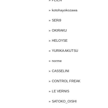
PEIEN
kotohayokozawa
SERi9
OKIRAKU
HELOYSE
YURIKA AKUTSU
norme
CASSELINI
CONTROL FREAK
LE VERNIS
SATOKO_OISHI