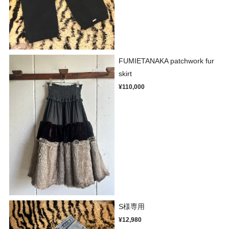
FUMIETANAKA patchwork fur
skirt
¥110,000
S様専用
¥12,980