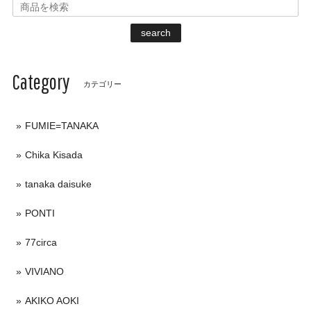
search
Category
カテゴリー
FUMIE=TANAKA
Chika Kisada
tanaka daisuke
PONTI
77circa
VIVIANO
AKIKO AOKI