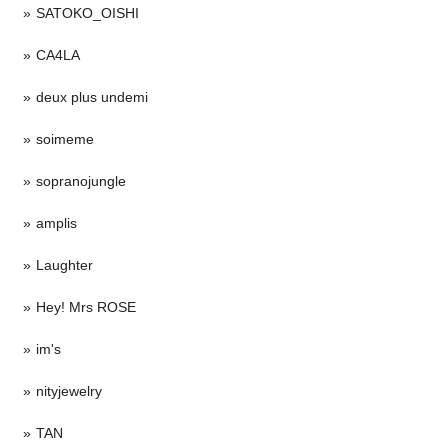
SATOKO_OISHI
CA4LA
deux plus undemi
soimeme
sopranojungle
amplis
Laughter
Hey! Mrs ROSE
im's
nityjewelry
TAN