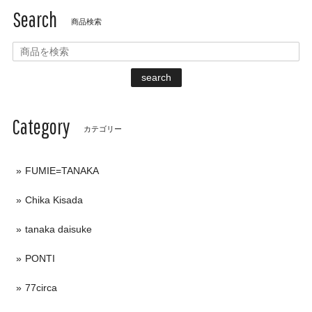
Search
商品検索
search
Category
カテゴリー
FUMIE=TANAKA
Chika Kisada
tanaka daisuke
PONTI
77circa