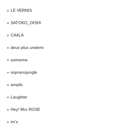
LE VERNIS
SATOKO_OISHI
CA4LA
deux plus undemi
soimeme
sopranojungle
amplis
Laughter
Hey! Mrs ROSE
im's