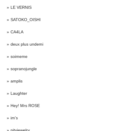
LE VERNIS
SATOKO_OISHI
CA4LA
deux plus undemi
soimeme
sopranojungle
amplis
Laughter
Hey! Mrs ROSE
im's
nityjewelry