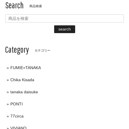
Search
商品検索
search
Category
カテゴリー
FUMIE=TANAKA
Chika Kisada
tanaka daisuke
PONTI
77circa
VIVIANO