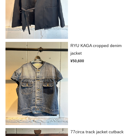
RYU KAGA cropped denim
jacket
¥50,600
77circa track jacket cutback