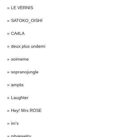
LE VERNIS
SATOKO_OISHI
CA4LA
deux plus undemi
soimeme
sopranojungle
amplis
Laughter
Hey! Mrs ROSE
im's
nityjewelry