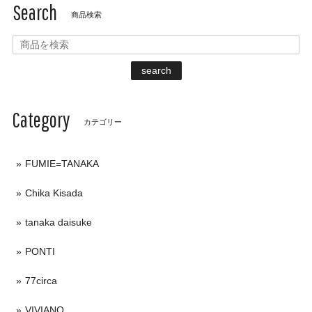
Search
商品検索
search
Category
カテゴリー
FUMIE=TANAKA
Chika Kisada
tanaka daisuke
PONTI
77circa
VIVIANO