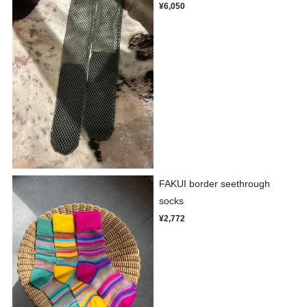
¥6,050
FAKUI border seethrough
socks
¥2,772