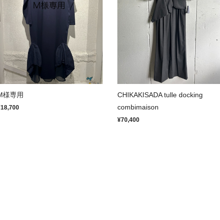
M様専用
CHIKAKISADA tulle docking
combimaison
¥18,700
¥70,400