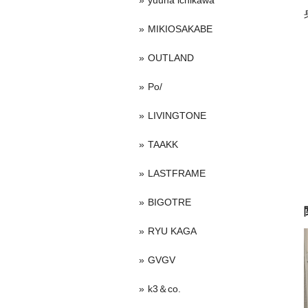
yuuna ichikawa
MIKIOSAKABE
OUTLAND
Po/
LIVINGTONE
TAAKK
LASTFRAME
BIGOTRE
RYU KAGA
GVGV
k3＆co.