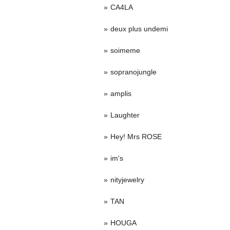
CA4LA
deux plus undemi
soimeme
sopranojungle
amplis
Laughter
Hey! Mrs ROSE
im's
nityjewelry
TAN
HOUGA