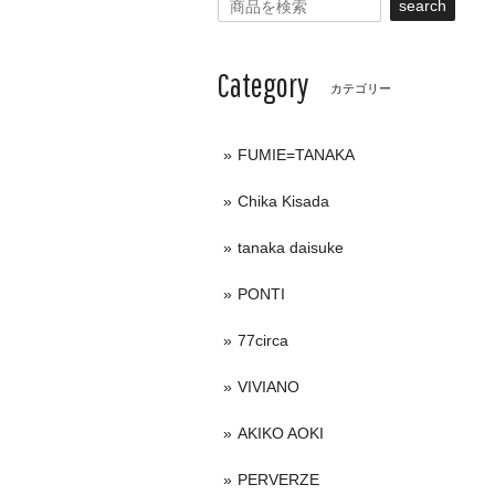
search
Category
カテゴリー
FUMIE=TANAKA
Chika Kisada
tanaka daisuke
PONTI
77circa
VIVIANO
AKIKO AOKI
PERVERZE