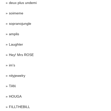
deux plus undemi
soimeme
sopranojungle
amplis
Laughter
Hey! Mrs ROSE
im's
nityjewelry
TAN
HOUGA
FILLTHEBILL