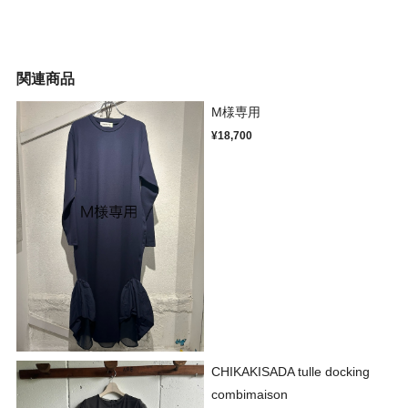
関連商品
M様専用
¥18,700
CHIKAKISADA tulle docking
combimaison