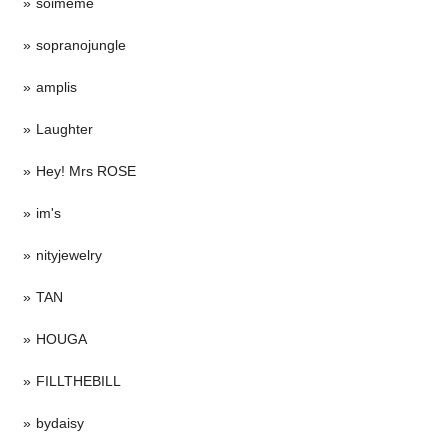
soimeme
sopranojungle
amplis
Laughter
Hey! Mrs ROSE
im's
nityjewelry
TAN
HOUGA
FILLTHEBILL
bydaisy