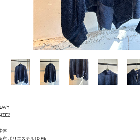
NAVY
SIZE2
本体
基布:ポリエステル100%