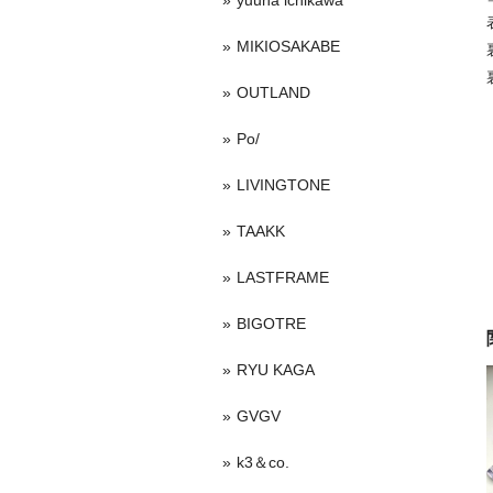
yuuna ichikawa
MIKIOSAKABE
OUTLAND
Po/
LIVINGTONE
TAAKK
LASTFRAME
BIGOTRE
RYU KAGA
GVGV
k3＆co.