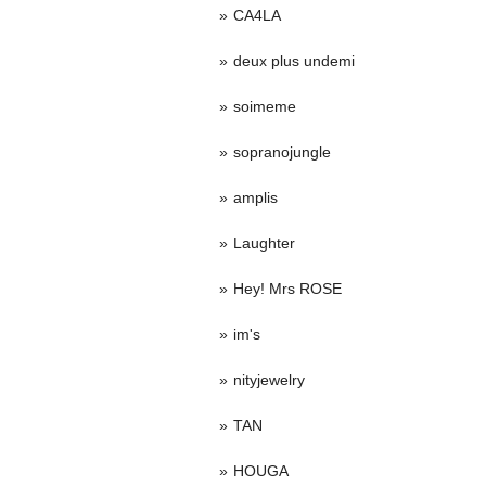
CA4LA
deux plus undemi
soimeme
sopranojungle
amplis
Laughter
Hey! Mrs ROSE
im's
nityjewelry
TAN
HOUGA