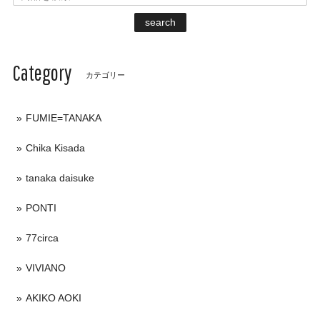
search
Category
カテゴリー
FUMIE=TANAKA
Chika Kisada
tanaka daisuke
PONTI
77circa
VIVIANO
AKIKO AOKI