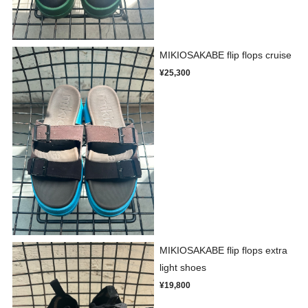
MIKIOSAKABE flip flops cruise
¥25,300
MIKIOSAKABE flip flops extra
light shoes
¥19,800