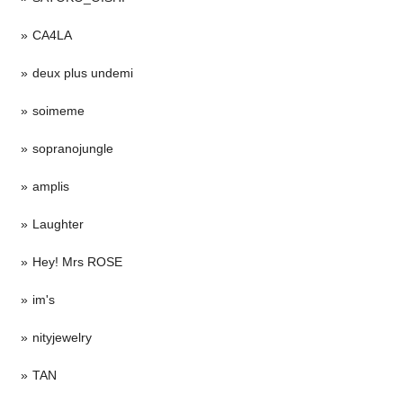
CA4LA
deux plus undemi
soimeme
sopranojungle
amplis
Laughter
Hey! Mrs ROSE
im's
nityjewelry
TAN