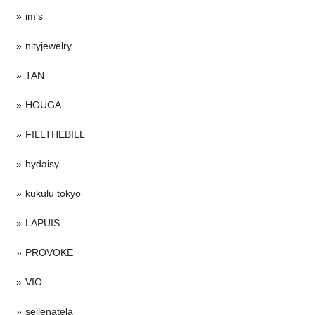
im's
nityjewelry
TAN
HOUGA
FILLTHEBILL
bydaisy
kukulu tokyo
LAPUIS
PROVOKE
VIO
sellenatela