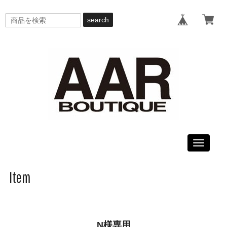
search
Toggle
navigati
Item
N様専用