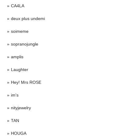
CA4LA
deux plus undemi
soimeme
sopranojungle
amplis
Laughter
Hey! Mrs ROSE
im's
nityjewelry
TAN
HOUGA