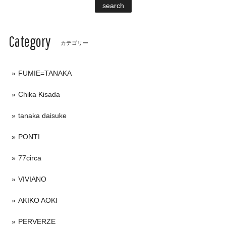
search
Category
カテゴリー
FUMIE=TANAKA
Chika Kisada
tanaka daisuke
PONTI
77circa
VIVIANO
AKIKO AOKI
PERVERZE