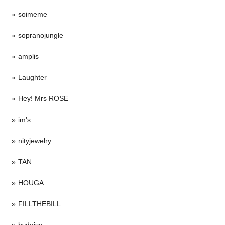
soimeme
sopranojungle
amplis
Laughter
Hey! Mrs ROSE
im's
nityjewelry
TAN
HOUGA
FILLTHEBILL
bydaisy