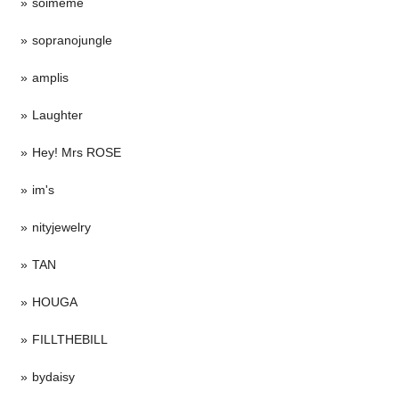
soimeme
sopranojungle
amplis
Laughter
Hey! Mrs ROSE
im's
nityjewelry
TAN
HOUGA
FILLTHEBILL
bydaisy