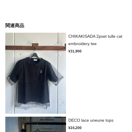
関連商品
CHIKAKISADA 2pset tulle cat
embroidery tee
¥31,900
DECO lace uneune tops
¥24,200