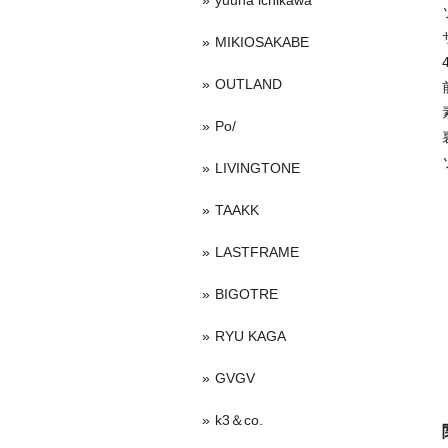
yuuna ichikawa
MIKIOSAKABE
OUTLAND
Po/
LIVINGTONE
TAAKK
LASTFRAME
BIGOTRE
RYU KAGA
GVGV
k3＆co.