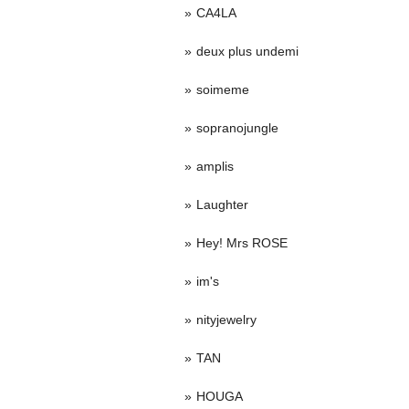
CA4LA
deux plus undemi
soimeme
sopranojungle
amplis
Laughter
Hey! Mrs ROSE
im's
nityjewelry
TAN
HOUGA