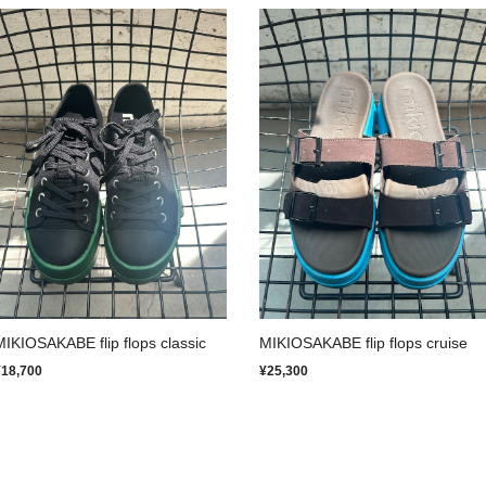
MIKIOSAKABE flip flops classic
MIKIOSAKABE flip flops cruise
¥18,700
¥25,300