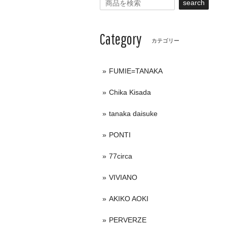
search
Category
カテゴリー
FUMIE=TANAKA
Chika Kisada
tanaka daisuke
PONTI
77circa
VIVIANO
AKIKO AOKI
PERVERZE